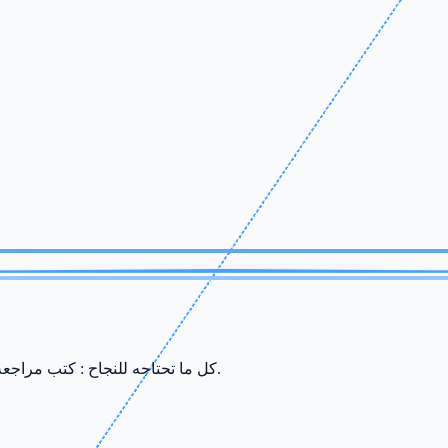
كل ما تحتاجه للنجاح : كتب مراجعة، ملخصات، سريات وامتحانات من إعداد أفضل الأساتذة في صفاقس.